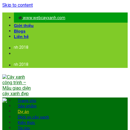
Skip to content
www.webcayxanh.com
Giới thiệu
Blogs
Liên hệ
y cảnh 2018
y cảnh 2018
Trang chủ
Sản phẩm
Dự án
Dịch vụ cây xanh
Kiến thức
Tin tức