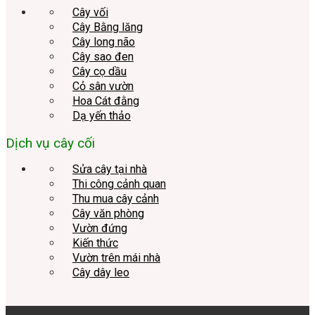
Cây vối
Cây Bằng lăng
Cây long não
Cây sao đen
Cây cọ dầu
Cỏ sân vườn
Hoa Cát đằng
Dạ yến thảo
Dịch vụ cây cối
Sửa cây tại nhà
Thi công cảnh quan
Thu mua cây cảnh
Cây văn phòng
Vườn đứng
Kiến thức
Vườn trên mái nhà
Cây dây leo