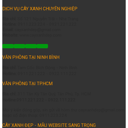
DỊCH VỤ CÂY XANH CHUYÊN NGHIỆP
Địa chỉ:
Số 121 Nguyễn Trãi - Nha Trang
Hotline:
0911.223.224 - 0921.221.222
Email:
cayxanhdep@gmail.com
Website:
www.cayxanhdep.com
VĂN PHÒNG TẠI NINH BÌNH
Địa chỉ:
Tam Cốc Bích Động - Ninh Bình
Hotline:
0911.221.222 - 0922.111.222
VĂN PHÒNG TẠI TP.HCM
Địa chỉ:
311 Tân Kỳ Tân Quý, Tân Phú, Tp. HCM
Hotline:0911.221.222 - 0922.111.222
Mọi ý kiến đóng góp, xin gửi về hòm thư cayxanhdep@gmail.com
hoặc số điện thoại: 0911.223.224
CÂY XANH ĐẸP - MẪU WEBSITE SANG TRỌNG