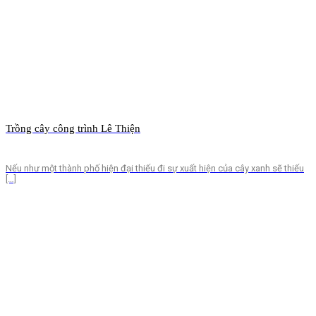
Trồng cây công trình Lê Thiện
Nếu như một thành phố hiện đại thiếu đi sự xuất hiện của cây xanh sẽ thiếu
[…]