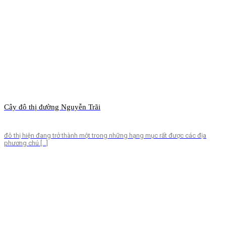
Cây đô thị đường Nguyễn Trãi
đô thị hiện đang trở thành một trong những hạng mục rất được các địa
phương chú […]