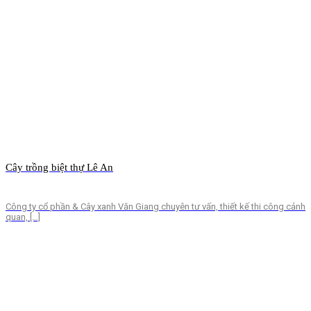
Cây trồng biệt thự Lê An
Công ty cổ phần & Cây xanh Văn Giang chuyên tư vấn, thiết kế thi công cảnh
quan, […]