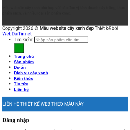
Mẫu website cây xanh phù hợp với các đơn vị kinh doanh cây trồng, thực
phẩm sạch, và nhiều loại sản phẩm khác.
Copyright 2026 ©
Mẫu website cây xanh đẹp
Thiết kế bởi
WebDaiTin.net
Tìm kiếm:
Trang chủ
Sản phẩm
Dự án
Dịch vụ cây xanh
Kiến thức
Tin tức
Liên hệ
LIÊN HỆ THIẾT KẾ WEB THEO MẪU NÀY
Đăng nhập