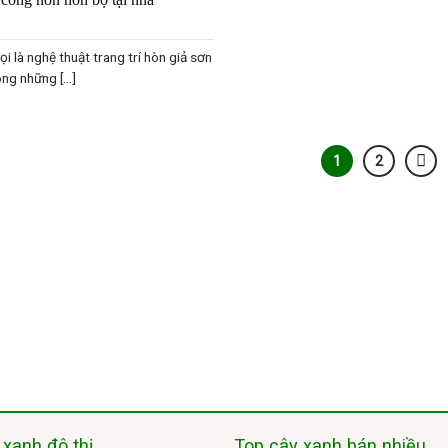
ọi là nghệ thuật trang trí hòn giả sơn
ng những [...]
1
2
 xanh đô thị
Top cây xanh bán nhiều