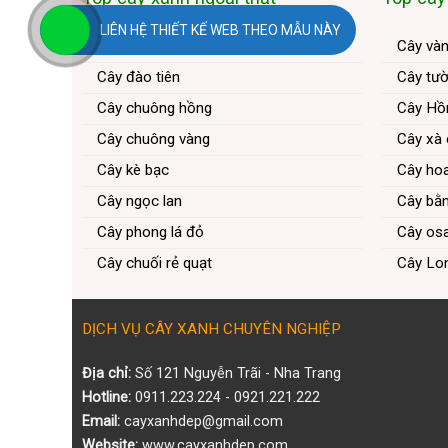
LIÊN HỆ THIẾT KẾ WEB THEO MẪU NÀY
Cây tường vi
Cây và
Cây đào tiên
Cây tườ
Cây chuông hồng
Cây Hồ
Cây chuông vàng
Cây xà
Cây kè bạc
Cây ho
Cây ngọc lan
Cây bằn
Cây phong lá đỏ
Cây os
Cây chuối rẻ quạt
Cây Lo
DỊCH VỤ CÂY XANH CHUYÊN NGHIỆP
Địa chỉ:
Số 121 Nguyễn Trãi - Nha Trang
Hotline:
0911.223.224 - 0921.221.222
Email:
cayxanhdep@gmail.com
Website:
www.cayxanhdep.com