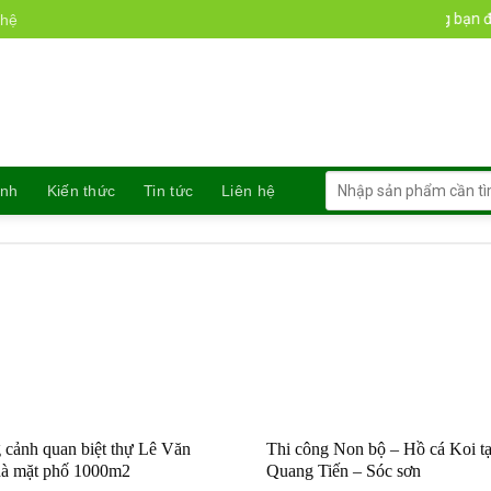
Chào mừng bạn đến vớ
 hệ
Tìm
anh
Kiến thức
Tin tức
Liên hệ
kiếm:
 cảnh quan biệt thự Lê Văn
Thi công Non bộ – Hồ cá Koi t
hà mặt phố 1000m2
Quang Tiến – Sóc sơn