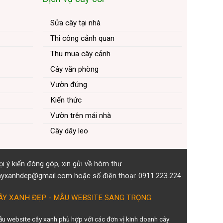
Sửa cây tại nhà
Thi công cảnh quan
Thu mua cây cảnh
Cây văn phòng
Vườn đứng
Kiến thức
Vườn trên mái nhà
Cây dây leo
i ý kiến đóng góp, xin gửi về hòm thư
ayxanhdep@gmail.com hoặc số điện thoại: 0911.223.224
ÂY XANH ĐẸP - MẪU WEBSITE SANG TRỌNG
u website cây xanh phù hợp với các đơn vị kinh doanh cây