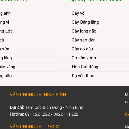
ng anh
Cây vối
ng vi
Cây Bằng lăng
ng Lộc
Cây long não
 cừ
Cây sao đen
a sữa
Cây cọ dầu
g lăng
Cỏ sân vườn
ake vàng
Hoa Cát đằng
ng não
Dạ yến thảo
VĂN PHÒNG TẠI NINH BÌNH
Mọ
c
Địa chỉ:
Tam Cốc Bích Động - Ninh Bình
C
Hotline:
0911.221.222 - 0922.111.222
VĂN PHÒNG TẠI TP.HCM
Mẫ