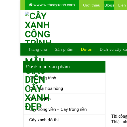
Skip
www.webcayxanh.com
Giới thiệu
Blogs
Liên
to
content
Trang chủ
Sản phẩm
Dự án
Dịch vụ cây x
Danh mục sản phẩm
Cây công trình
Các loại hoa hồng
Cây dây leo
Cây trồng viền – Cây trồng nền
Thi công
Cây xanh đô thị
Thiện n