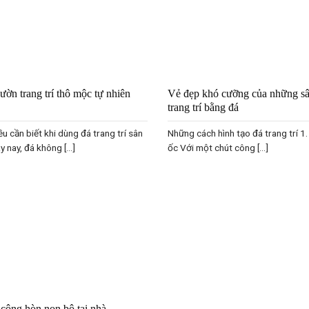
ườn trang trí thô mộc tự nhiên
Vẻ đẹp khó cưỡng của những s
trang trí bằng đá
u cần biết khi dùng đá trang trí sân
Những cách hình tạo đá trang trí 1
 nay, đá không [...]
ốc Với một chút công [...]
 công hòn non bộ tại nhà