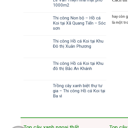
Lê Văn Thiện nhà mặt phố
1000m2
hay còn g
Thi công Non bộ – Hồ cá
là một tro
Koi tại Xã Quang Tiến – Sóc
sơn
Thi công Hồ cá Koi tại Khu
Đô thị Xuân Phương
Thi công Hồ cá Koi tại Khu
đô thị Bắc An Khánh
Trồng cây xanh biệt thự tư
gia – Thi công Hồ cá Koi tại
Ba vì
Top cây xanh ngoại thất
Top cây