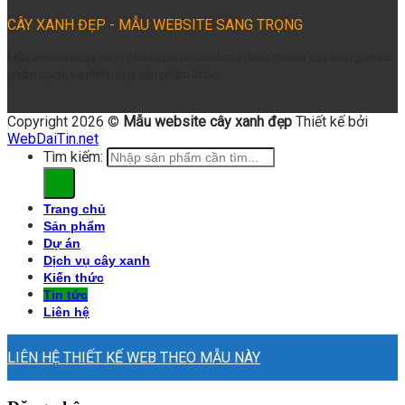
CÂY XANH ĐẸP - MẪU WEBSITE SANG TRỌNG
Mẫu website cây xanh phù hợp với các đơn vị kinh doanh cây trồng, thực
phẩm sạch, và nhiều loại sản phẩm khác.
Copyright 2026 ©
Mẫu website cây xanh đẹp
Thiết kế bởi
WebDaiTin.net
Tìm kiếm:
Trang chủ
Sản phẩm
Dự án
Dịch vụ cây xanh
Kiến thức
Tin tức
Liên hệ
LIÊN HỆ THIẾT KẾ WEB THEO MẪU NÀY