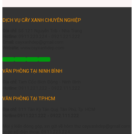
DỊCH VỤ CÂY XANH CHUYÊN NGHIỆP
Địa chỉ:
Số 121 Nguyễn Trãi - Nha Trang
Hotline:
0911.223.224 - 0921.221.222
Email:
cayxanhdep@gmail.com
Website:
www.cayxanhdep.com
VĂN PHÒNG TẠI NINH BÌNH
Địa chỉ:
Tam Cốc Bích Động - Ninh Bình
Hotline:
0911.221.222 - 0922.111.222
VĂN PHÒNG TẠI TP.HCM
Địa chỉ:
311 Tân Kỳ Tân Quý, Tân Phú, Tp. HCM
Hotline:0911.221.222 - 0922.111.222
Mọi ý kiến đóng góp, xin gửi về hòm thư cayxanhdep@gmail.com
hoặc số điện thoại: 0911.223.224