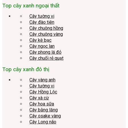
Top cây xanh ngoại thất
Cây tường vi
Cây đào tiên
Cây chuông hồng
Cây chuông vàng
Cây kè bạc
Cây ngọc lan
Cây phong lá đỏ
Cây chuối rẻ quạt
Top cây xanh đô thị
Cây vàng anh
Cây tường vi
Cây Hồng Lộc
Cây xà cừ
Cây hoa sữa
Cây bằng lăng
Cây osake vàng
Cây Long não