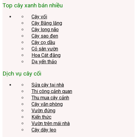
Top cây xanh bán nhiều
Cây vối
Cây Bằng lăng
Cây long não
Cây sao đen
Cây cọ dầu
Cỏ sân vườn
Hoa Cát đằng
Dạ yến thảo
Dịch vụ cây cối
Sửa cây tại nhà
Thi công cảnh quan
Thu mua cây cảnh
Cây văn phòng
Vườn đứng
Kiến thức
Vườn trên mái nhà
Cây dây leo