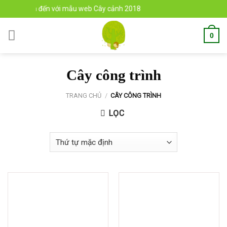
Skip
g bạn đến với mẫu web Cây cảnh 2018
to
content
0
Cây công trình
TRANG CHỦ
/
CÂY CÔNG TRÌNH
LỌC