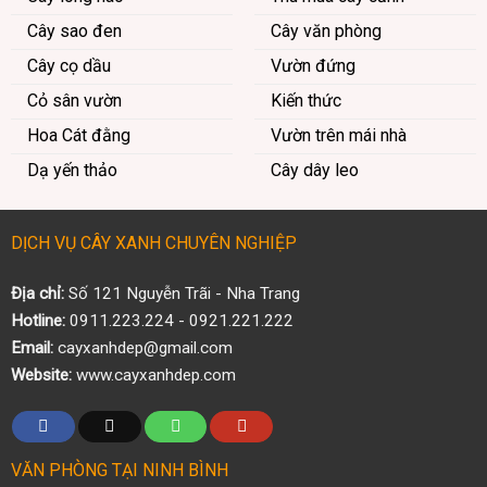
Cây sao đen
Cây văn phòng
Cây cọ dầu
Vườn đứng
Cỏ sân vườn
Kiến thức
Hoa Cát đằng
Vườn trên mái nhà
Dạ yến thảo
Cây dây leo
DỊCH VỤ CÂY XANH CHUYÊN NGHIỆP
Địa chỉ:
Số 121 Nguyễn Trãi - Nha Trang
Hotline:
0911.223.224 - 0921.221.222
Email:
cayxanhdep@gmail.com
Website:
www.cayxanhdep.com
VĂN PHÒNG TẠI NINH BÌNH