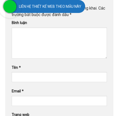
LIÊN HỆ THIẾT KẾ WEB THEO MẪU NÀY
Email của bạn sẽ không được hiển thị công khai.
Các
trường bắt buộc được đánh dấu
*
Bình luận
Tên
*
Email
*
Trang web