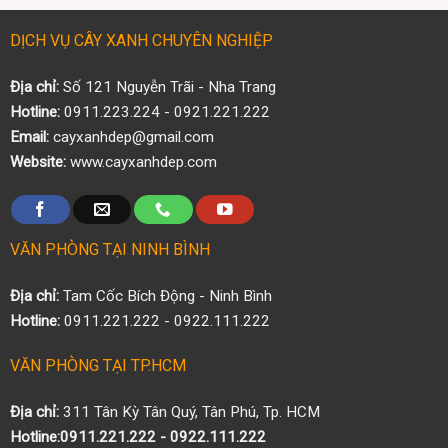
DỊCH VỤ CÂY XANH CHUYÊN NGHIỆP
Địa chỉ:
Số 121 Nguyễn Trãi - Nha Trang
Hotline:
0911.223.224 - 0921.221.222
Email:
cayxanhdep@gmail.com
Website:
www.cayxanhdep.com
VĂN PHÒNG TẠI NINH BÌNH
Địa chỉ:
Tam Cốc Bích Động - Ninh Bình
Hotline:
0911.221.222 - 0922.111.222
VĂN PHÒNG TẠI TP.HCM
Địa chỉ:
311 Tân Kỳ Tân Quý, Tân Phú, Tp. HCM
Hotline:0911.221.222 - 0922.111.222