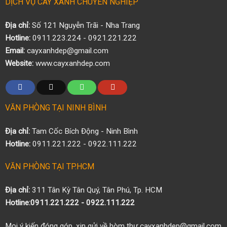
DỊCH VỤ CÂY XANH CHUYÊN NGHIỆP
Địa chỉ:
Số 121 Nguyễn Trãi - Nha Trang
Hotline:
0911.223.224 - 0921.221.222
Email:
cayxanhdep@gmail.com
Website:
www.cayxanhdep.com
VĂN PHÒNG TẠI NINH BÌNH
Địa chỉ:
Tam Cốc Bích Động - Ninh Bình
Hotline:
0911.221.222 - 0922.111.222
VĂN PHÒNG TẠI TP.HCM
Địa chỉ:
311 Tân Kỳ Tân Quý, Tân Phú, Tp. HCM
Hotline:0911.221.222 - 0922.111.222
Mọi ý kiến đóng góp, xin gửi về hòm thư cayxanhdep@gmail.com