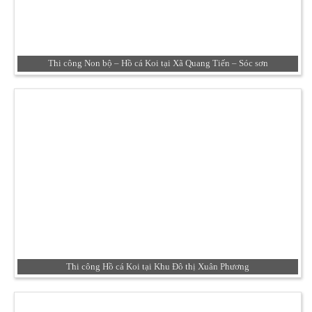
Thi công Non bộ – Hồ cá Koi tại Xã Quang Tiến – Sóc sơn
Thi công Hồ cá Koi tại Khu Đô thị Xuân Phương