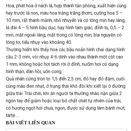
Hoa, phát hoa ở nách lá, hợp thành tản phòng, xuất hiện cùng
hay trước lá non, màu hoa trắng trắng thơm, cuống hoa 5 –
10 mm, rất thanh mảnh, nhỏ nhuyển và có lông mịn hay láng,
lá đài 4 – 5 hình bầu dục, hay hình tam giác, đỉnh tù, 0,5 – 2
mm, mặt ngoài láng, mặt trong có lông mịn, bìa nguyên có
lông tơ, tiểu nhụy vào khoảng 40.
Thường hiếm khi thấy hoa cái, bầu noản hình chai dạng hình
cầu 2-3 mm, vòi nhụy 4-6 dính vào nhau thành một cột cao
1 mm, không hoặc hơi tách rời ở đỉnh, nưốm hơi có dạng
hình thận, đàn hồi, uốn cong.
Quả nhân cứng tròn to 1,5 đến 2,5 cm, đỏ hay đỏ đậm, cuối
cùng màu đen nhạt, ở trạng thái khô đôi khi xiết lại ở đường
giữa trái. Trái chín, khi ăn người ta thường nhào nặn giữa 2
ngón tay để giảm hoặc loại bỏ chất chát tự nhiên của trái,
có hương ngọt hơi chua, ngon, được sử dụng làm bánh mứt,
tarte….
BÀI VIẾT LIÊN QUAN