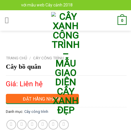
Skip
 đến với mẫu web Cây cảnh 2018
to
content
0
TRANG CHỦ
/
CÂY CÔNG TRÌNH
Cây bồ quân
Giá: Liên hệ
ĐẶT HÀNG NHANH
Danh mục:
Cây công trình