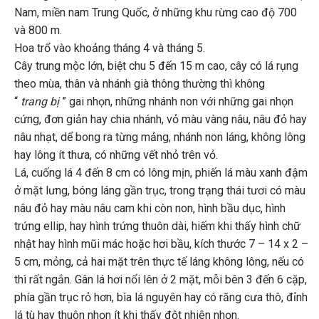
Nam, miền nam Trung Quốc, ở những khu rừng cao độ 700
và 800 m.
Hoa trổ vào khoảng tháng 4 và tháng 5.
Cây trung mộc lớn, biệt chu 5 đến 15 m cao, cây có lá rụng
theo mùa, thân và nhánh già thông thường thì không
“
trang bị
” gai nhọn, những nhánh non với những gai nhọn
cứng, đơn giản hay chia nhánh, vỏ màu vàng nâu, nâu đỏ hay
nâu nhạt, dể bong ra từng mảng, nhánh non láng, không lông
hay lông ít thưa, có những vết nhỏ trên vỏ.
Lá, cuống lá 4 đến 8 cm có lông mịn, phiến lá màu xanh đậm
ở mặt lưng, bóng láng gần trục, trong trạng thái tươi có màu
nâu đỏ hay màu nâu cam khi còn non, hình bầu dục, hình
trứng ellip, hay hình trứng thuôn dài, hiếm khi thấy hình chữ
nhật hay hình mũi mác hoặc hơi bầu, kích thước 7 – 14 x 2 –
5 cm, mỏng, cả hai mặt trên thực tế láng không lông, nếu có
thì rất ngắn. Gân lá hơi nổi lên ở 2 mặt, mỗi bên 3 đến 6 cặp,
phía gần trục rỏ hơn, bìa lá nguyên hay có răng cưa thô, đỉnh
lá tù hay thuôn nhọn ít khi thấy đột nhiên nhọn.