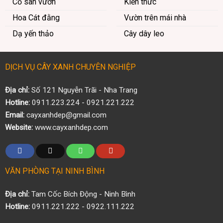
Cỏ sân vườn
Kiến thức
Hoa Cát đằng
Vườn trên mái nhà
Dạ yến thảo
Cây dây leo
DỊCH VỤ CÂY XANH CHUYÊN NGHIỆP
Địa chỉ:
Số 121 Nguyễn Trãi - Nha Trang
Hotline:
0911.223.224 - 0921.221.222
Email:
cayxanhdep@gmail.com
Website:
www.cayxanhdep.com
VĂN PHÒNG TẠI NINH BÌNH
Địa chỉ:
Tam Cốc Bích Động - Ninh Bình
Hotline:
0911.221.222 - 0922.111.222