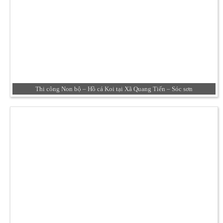
Thi công Non bộ – Hồ cá Koi tại Xã Quang Tiến – Sóc sơn