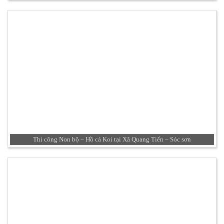
Thi công Non bộ – Hồ cá Koi tại Xã Quang Tiến – Sóc sơn