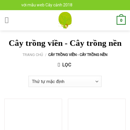
Skip
n đến với mẫu web Cây cảnh 2018
to
content
0
Cây trồng viền - Cây trồng nền
TRANG CHỦ
/
CÂY TRỒNG VIỀN - CÂY TRỒNG NỀN
LỌC