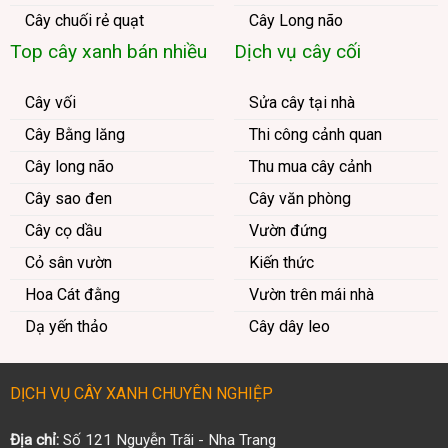
Cây chuối rẻ quạt
Cây Long não
Top cây xanh bán nhiều
Dịch vụ cây cối
Cây vối
Sửa cây tại nhà
Cây Bằng lăng
Thi công cảnh quan
Cây long não
Thu mua cây cảnh
Cây sao đen
Cây văn phòng
Cây cọ dầu
Vườn đứng
Cỏ sân vườn
Kiến thức
Hoa Cát đằng
Vườn trên mái nhà
Dạ yến thảo
Cây dây leo
DỊCH VỤ CÂY XANH CHUYÊN NGHIỆP
Địa chỉ:
Số 121 Nguyễn Trãi - Nha Trang