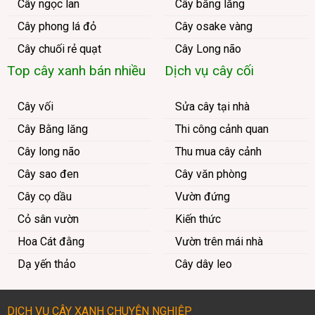
Cây ngọc lan
Cây bằng lăng
Cây phong lá đỏ
Cây osake vàng
Cây chuối rẻ quạt
Cây Long não
Top cây xanh bán nhiều
Dịch vụ cây cối
Cây vối
Sửa cây tại nhà
Cây Bằng lăng
Thi công cảnh quan
Cây long não
Thu mua cây cảnh
Cây sao đen
Cây văn phòng
Cây cọ dầu
Vườn đứng
Cỏ sân vườn
Kiến thức
Hoa Cát đằng
Vườn trên mái nhà
Dạ yến thảo
Cây dây leo
DỊCH VỤ CÂY XANH CHUYÊN NGHIỆP