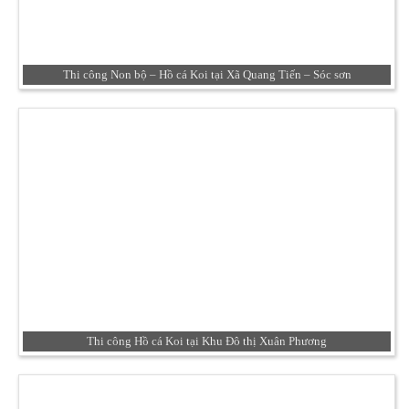
Thi công Non bộ – Hồ cá Koi tại Xã Quang Tiến – Sóc sơn
Thi công Hồ cá Koi tại Khu Đô thị Xuân Phương