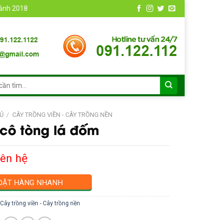
18
Ủ
/
CÂY TRỒNG VIỀN - CÂY TRỒNG NỀN
cô tòng lá đốm
iên hệ
ĐẶT HÀNG NHANH
Cây trồng viền - Cây trồng nền