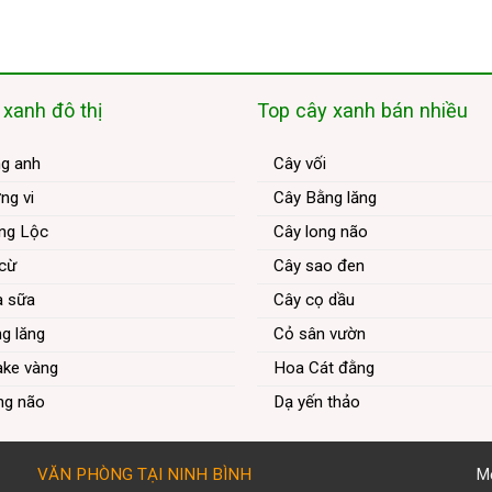
 xanh đô thị
Top cây xanh bán nhiều
ng anh
Cây vối
ng vi
Cây Bằng lăng
ng Lộc
Cây long não
 cừ
Cây sao đen
a sữa
Cây cọ dầu
g lăng
Cỏ sân vườn
ake vàng
Hoa Cát đằng
ng não
Dạ yến thảo
VĂN PHÒNG TẠI NINH BÌNH
Mọ