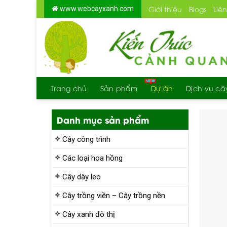
Skip
Giới thiệu
Blogs
Liê
www.webcayxanh.com
to
content
Trang chủ
Sản phẩm
Dự án
Dịch vụ câ
Danh mục sản phẩm
Cây công trình
Các loại hoa hồng
Cây dây leo
Cây trồng viền – Cây trồng nền
Cây xanh đô thị