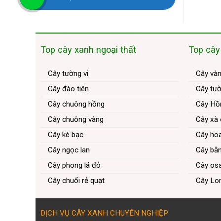
Top cây xanh ngoại thất
Top cây
Cây tường vi
Cây và
Cây đào tiên
Cây tườ
Cây chuông hồng
Cây Hồ
Cây chuông vàng
Cây xà
Cây kè bạc
Cây ho
Cây ngọc lan
Cây bằn
Cây phong lá đỏ
Cây os
Cây chuối rẻ quạt
Cây Lo
DỊCH VỤ CÂY XANH CHUYÊN NGHIỆP