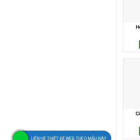
H
C
LIÊN HỆ THIẾT KẾ WEB THEO MẪU NÀY