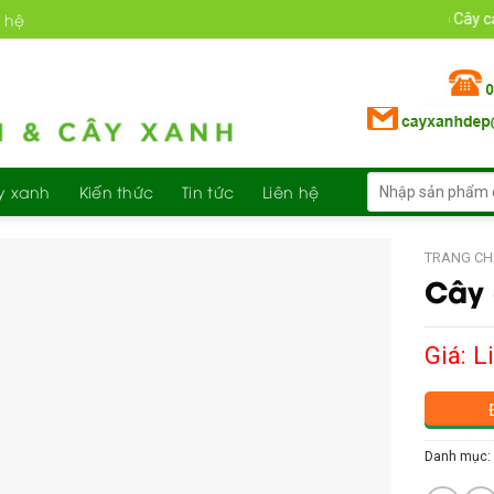
n hệ
Chào mừng bạn đến với mẫu web Cây cảnh 20
Tìm
y xanh
Kiến thức
Tin tức
Liên hệ
kiếm:
TRANG CH
Cây 
Giá: L
Danh mục: