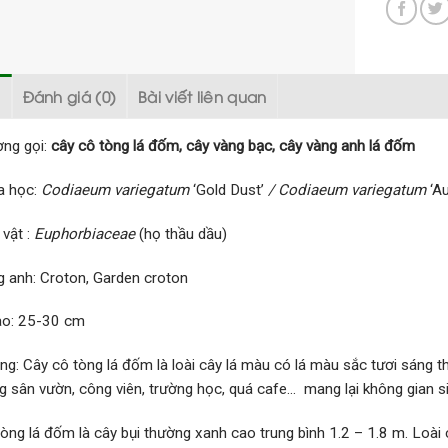
ả
Đánh giá (0)
Bài viết liên quan
ờng gọi:
cây cô tòng lá đốm, cây vàng bạc, cây vàng anh lá đốm
a học:
Codiaeum variegatum
‘Gold Dust’
/ Codiaeum variegatum
‘A
vật :
Euphorbiaceae
(họ thầu dầu)
g anh: Croton, Garden croton
ao: 25-30 cm
g: Cây cô tòng lá đốm là loài cây lá màu có lá màu sắc tươi sáng t
g sân vườn, công viên, trường học, quá cafe… mang lại không gian si
òng lá đốm là cây bụi thường xanh cao trung bình 1.2 – 1.8 m. Loài