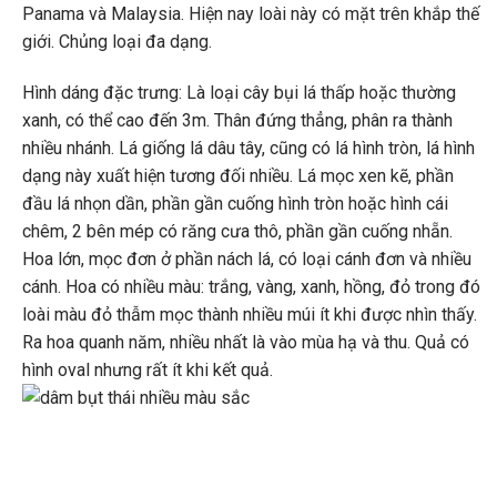
Panama và Malaysia. Hiện nay loài này có mặt trên khắp thế
giới. Chủng loại đa dạng.
Hình dáng đặc trưng: Là loại cây bụi lá thấp hoặc thường
xanh, có thể cao đến 3m. Thân đứng thẳng, phân ra thành
nhiều nhánh. Lá giống lá dâu tây, cũng có lá hình tròn, lá hình
dạng này xuất hiện tương đối nhiều. Lá mọc xen kẽ, phần
đầu lá nhọn dần, phần gần cuống hình tròn hoặc hình cái
chêm, 2 bên mép có răng cưa thô, phần gần cuống nhẵn.
Hoa lớn, mọc đơn ở phần nách lá, có loại cánh đơn và nhiều
cánh. Hoa có nhiều màu: trắng, vàng, xanh, hồng, đỏ trong đó
loài màu đỏ thẫm mọc thành nhiều múi ít khi được nhìn thấy.
Ra hoa quanh năm, nhiều nhất là vào mùa hạ và thu. Quả có
hình oval nhưng rất ít khi kết quả.