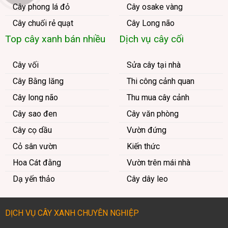
Cây phong lá đỏ
Cây osake vàng
Cây chuối rẻ quạt
Cây Long não
Top cây xanh bán nhiều
Dịch vụ cây cối
Cây vối
Sửa cây tại nhà
Cây Bằng lăng
Thi công cảnh quan
Cây long não
Thu mua cây cảnh
Cây sao đen
Cây văn phòng
Cây cọ dầu
Vườn đứng
Cỏ sân vườn
Kiến thức
Hoa Cát đằng
Vườn trên mái nhà
Dạ yến thảo
Cây dây leo
DỊCH VỤ CÂY XANH CHUYÊN NGHIỆP