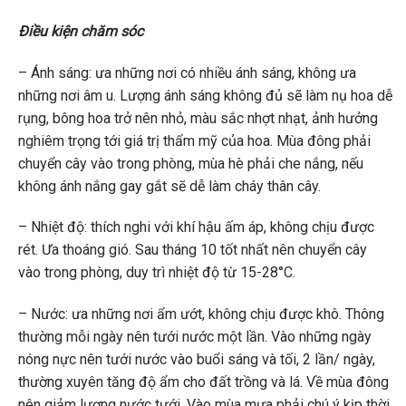
Điều kiện chăm sóc
– Ánh sáng: ưa những nơi có nhiều ánh sáng, không ưa
những nơi âm u. Lượng ánh sáng không đủ sẽ làm nụ hoa dễ
rụng, bông hoa trở nên nhỏ, màu sắc nhợt nhạt, ảnh hưởng
nghiêm trọng tới giá trị thẩm mỹ của hoa. Mùa đông phải
chuyển cây vào trong phòng, mùa hè phải che nắng, nếu
không ánh nắng gay gắt sẽ dễ làm cháy thân cây.
– Nhiệt độ: thích nghi với khí hậu ấm áp, không chịu được
rét. Ưa thoáng gió. Sau tháng 10 tốt nhất nên chuyển cây
vào trong phòng, duy trì nhiệt độ từ 15-28°C.
– Nước: ưa những nơi ẩm ướt, không chịu được khô. Thông
thường mỗi ngày nên tưới nước một lần. Vào những ngày
nóng nực nên tưới nước vào buổi sáng và tối, 2 lần/ ngày,
thường xuyên tăng độ ẩm cho đất trồng và lá. Về mùa đông
nên giảm lượng nước tưới. Vào mùa mưa phải chú ý kịp thời