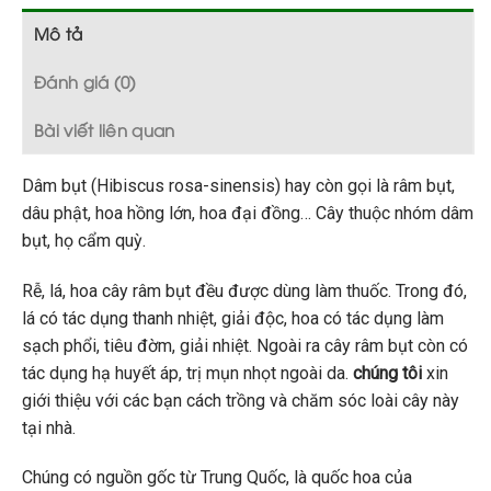
Mô tả
Đánh giá (0)
Bài viết liên quan
Dâm bụt (Hibiscus rosa-sinensis) hay còn gọi là râm bụt,
dâu phật, hoa hồng lớn, hoa đại đồng… Cây thuộc nhóm dâm
bụt, họ cẩm quỳ.
Rễ, lá, hoa cây râm bụt đều được dùng làm thuốc. Trong đó,
lá có tác dụng thanh nhiệt, giải độc, hoa có tác dụng làm
sạch phổi, tiêu đờm, giải nhiệt. Ngoài ra cây râm bụt còn có
tác dụng hạ huyết áp, trị mụn nhọt ngoài da.
chúng tôi
xin
giới thiệu với các bạn cách trồng và chăm sóc loài cây này
tại nhà.
Chúng có nguồn gốc từ Trung Quốc, là quốc hoa của