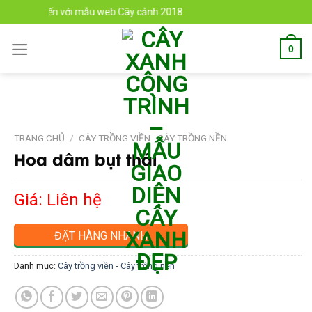
Skip
 bạn đến với mẫu web Cây cảnh 2018
to
content
0
TRANG CHỦ
/
CÂY TRỒNG VIỀN - CÂY TRỒNG NỀN
Hoa dâm bụt thái
Giá: Liên hệ
ĐẶT HÀNG NHANH
Danh mục:
Cây trồng viền - Cây trồng nền