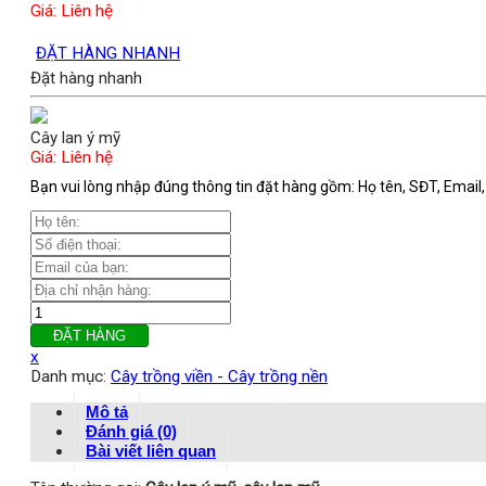
Giá: Liên hệ
ĐẶT HÀNG NHANH
Đặt hàng nhanh
Cây lan ý mỹ
Giá: Liên hệ
Bạn vui lòng nhập đúng thông tin đặt hàng gồm: Họ tên, SĐT, Email, 
ĐẶT HÀNG
x
Danh mục:
Cây trồng viền - Cây trồng nền
Mô tả
Đánh giá (0)
Bài viết liên quan