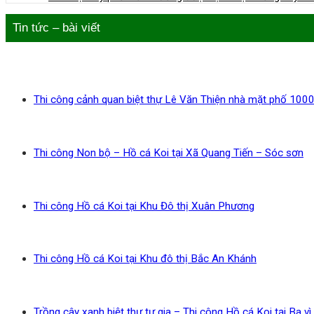
Tin tức – bài viết
Thi công cảnh quan biệt thự Lê Văn Thiện nhà mặt phố 10
Thi công Non bộ – Hồ cá Koi tại Xã Quang Tiến – Sóc sơn
Thi công Hồ cá Koi tại Khu Đô thị Xuân Phương
Thi công Hồ cá Koi tại Khu đô thị Bắc An Khánh
Trồng cây xanh biệt thự tư gia – Thi công Hồ cá Koi tại Ba vì