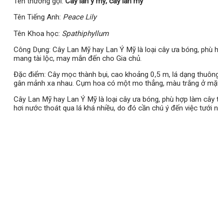
Tên thường gọi:
Cây lan ý mỹ, cây lan mỹ
Tên Tiếng Anh:
Peace Lily
Tên Khoa học:
Spathiphyllum
Công Dụng: Cây Lan Mỹ hay Lan Ý Mỹ là loại cây ưa bóng, phù hợp
mang tài lộc, may mắn đến cho Gia chủ.
Đặc điểm: Cây mọc thành bụi, cao khoảng 0,5 m, lá dạng thuông
gân mảnh xa nhau. Cụm hoa có một mo thẳng, màu trắng ở mặt 
Cây Lan Mỹ hay Lan Ý Mỹ là loại cây ưa bóng, phù hợp làm cây t
hơi nước thoát qua lá khá nhiều, do đó cần chú ý đến việc tưới 