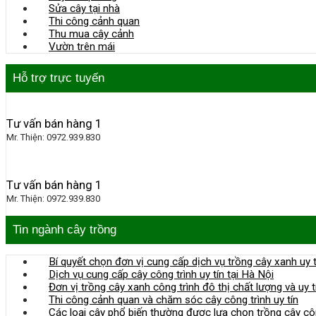
Sửa cây tại nhà
Thi công cảnh quan
Thu mua cây cảnh
Vườn trên mái
Hỗ trợ trực tuyến
Tư vấn bán hàng 1
Mr. Thiện: 0972.939.830
Tư vấn bán hàng 1
Mr. Thiện: 0972.939.830
Tin ngành cây trồng
Bí quyết chọn đơn vị cung cấp dịch vụ trồng cây xanh uy t
Dịch vụ cung cấp cây công trình uy tín tại Hà Nội
Đơn vị trồng cây xanh công trình đô thị chất lượng và uy t
Thi công cảnh quan và chăm sóc cây công trình uy tín
Các loại cây phổ biến thường được lựa chọn trồng cây cô