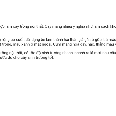
 làm cây trồng nội thất. Cây mang nhiều ý nghĩa như làm sạch không k
 rộng có cuốn dài dạng bẹ làm thành hai thân giả gắn ở gốc. Lá mà
trong, màu xanh ở mặt ngoài. Cụm mang hoa dày, nạc, thẳng màu v
rồng nội thất, có tốc độ sinh trưởng nhanh, nhanh ra lá mới, nhu c
nước đủ cho cây sinh trưởng tốt.