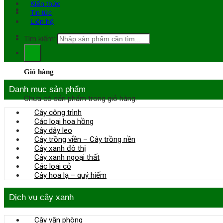
Kiến thức
Tin tức
Liên hệ
Tìm kiếm:
0
Giỏ hàng
Danh mục sản phẩm
Chưa có sản phẩm trong giỏ hàng.
Cây công trình
Các loại hoa hồng
Cây dây leo
Cây trồng viền – Cây trồng nền
Cây xanh đô thị
Cây xanh ngoại thất
Các loại cỏ
Cây hoa lạ – quý hiếm
Dịch vụ cây xanh
Cây văn phòng