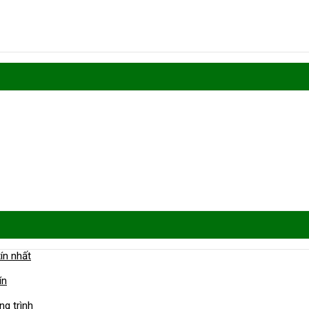
ín nhất
ín
ng trình